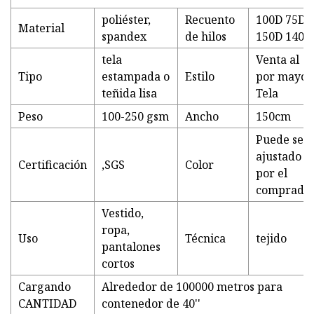
poliéster,
Recuento
100D 75D
Material
spandex
de hilos
150D 140D
tela
Venta al
Tipo
estampada o
Estilo
por mayor
teñida lisa
Tela
Peso
100-250 gsm
Ancho
150cm
Puede ser
ajustado
Certificación
,SGS
Color
por el
comprado
Vestido,
ropa,
Uso
Técnica
tejido
pantalones
cortos
Cargando
Alrededor de 100000 metros para
CANTIDAD
contenedor de 40''