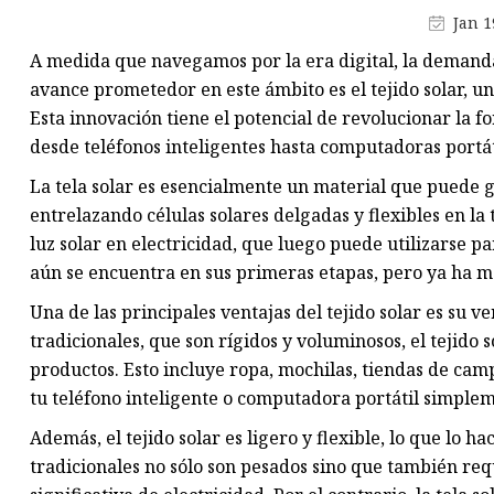
Tela costilla
Jan 1
Tela de sarga
A medida que navegamos por la era digital, la demand
Tela a cuadros
avance prometedor en este ámbito es el tejido solar, una
Esta innovación tiene el potencial de revolucionar la f
desde teléfonos inteligentes hasta computadoras portáti
La tela solar es esencialmente un material que puede gen
entrelazando células solares delgadas y flexibles en la 
luz solar en electricidad, que luego puede utilizarse pa
aún se encuentra en sus primeras etapas, pero ya ha mo
Una de las principales ventajas del tejido solar es su ve
tradicionales, que son rígidos y voluminosos, el tejid
productos. Esto incluye ropa, mochilas, tiendas de camp
tu teléfono inteligente o computadora portátil simplem
Además, el tejido solar es ligero y flexible, lo que lo h
tradicionales no sólo son pesados ​​sino que también r