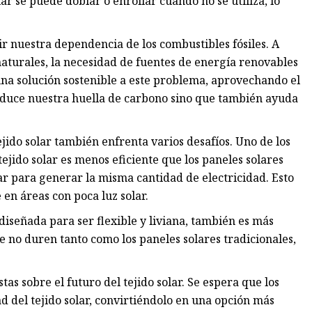
olar se puede doblar o enrollar cuando no se utiliza, lo
cir nuestra dependencia de los combustibles fósiles. A
turales, la necesidad de fuentes de energía renovables
 una solución sostenible a este problema, aprovechando el
reduce nuestra huella de carbono sino que también ayuda
jido solar también enfrenta varios desafíos. Uno de los
 tejido solar es menos eficiente que los paneles solares
lar para generar la misma cantidad de electricidad. Esto
en áreas con poca luz solar.
á diseñada para ser flexible y liviana, también es más
ue no duren tanto como los paneles solares tradicionales,
tas sobre el futuro del tejido solar. Se espera que los
d del tejido solar, convirtiéndolo en una opción más