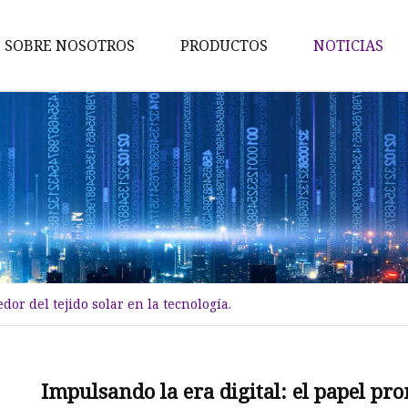
SOBRE NOSOTROS
PRODUCTOS
NOTICIAS
Tela de tweed
Tela adherida
Tela merina
Tejido de lana
Tela jacquard
Tela de espiga
dor del tejido solar en la tecnología.
Tela de doble cara
Tela cepillada tejida
Elegante tejido jacquard
Impulsando la era digital: el papel pro