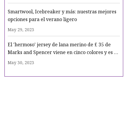
Smartwool, Icebreaker y más: nuestras mejores
opciones para el verano ligero
May 29, 2023
El 'hermoso' jersey de lana merino de £ 35 de
Marks and Spencer viene en cinco colores y es un
básico perfecto para el otoño
May 30, 2023