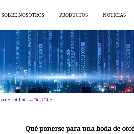
SOBRE NOSOTROS
PRODUCTOS
NOTICIAS
Tela de tweed
Tela adherida
Tela merina
Tejido de lana
Tela jacquard
Tela de espiga
 de estilista — Best Life
Tela de doble cara
Tela cepillada tejida
Elegante tejido jacquard
Qué ponerse para una boda de otoño