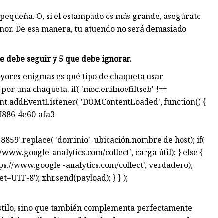
 pequeña. O, si el estampado es más grande, asegúrate
menor. De esa manera, tu atuendo no será demasiado
e debe seguir y 5 que debe ignorar.
yores enigmas es qué tipo de chaqueta usar,
or una chaqueta. if( 'moc.enilnoefiltseb' !==
ument.addEventListener( 'DOMContentLoaded', function() {
f886-4e60-afa3-
.replace( 'dominio', ubicación.nombre de host); if(
www.google-analytics.com/collect', carga útil); } else {
s://www.google -analytics.com/collect', verdadero);
=UTF-8'); xhr.send(payload); } } );
estilo, sino que también complementa perfectamente