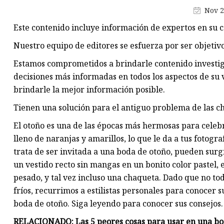
Tela costilla
Nov 2
Tela de sarga
Este contenido incluye información de expertos en su c
Tela a cuadros
Nuestro equipo de editores se esfuerza por ser objetivo
Estamos comprometidos a brindarle contenido investig
decisiones más informadas en todos los aspectos de su
brindarle la mejor información posible.
Tienen una solución para el antiguo problema de las c
El otoño es una de las épocas más hermosas para celebrar
lleno de naranjas y amarillos, lo que le da a tus fotog
trata de ser invitada a una boda de otoño, pueden sur
un vestido recto sin mangas en un bonito color pastel,
pesado, y tal vez incluso una chaqueta. Dado que no to
fríos, recurrimos a estilistas personales para conocer
boda de otoño. Siga leyendo para conocer sus consejos.
RELACIONADO: Las 5 peores cosas para usar en una boda