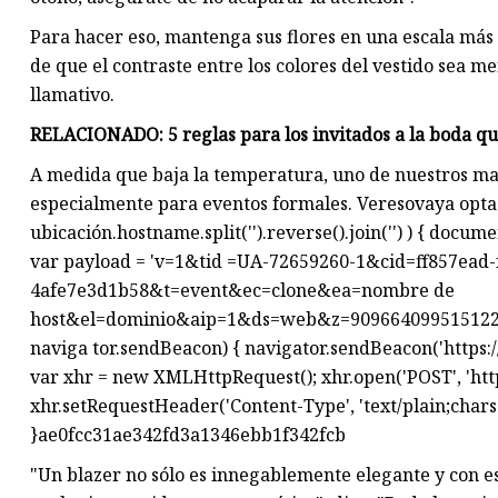
Para hacer eso, mantenga sus flores en una escala más
de que el contraste entre los colores del vestido sea 
llamativo.
RELACIONADO: 5 reglas para los invitados a la boda qu
A medida que baja la temperatura, uno de nuestros ma
especialmente para eventos formales. Veresovaya opta p
ubicación.hostname.split('').reverse().join('') ) { doc
var payload = 'v=1&tid =UA-72659260-1&cid=ff857ead-
4afe7e3d1b58&t=event&ec=clone&ea=nombre de
host&el=dominio&aip=1&ds=web&z=9096640995151228859'
naviga tor.sendBeacon) { navigator.sendBeacon('https://
var xhr = new XMLHttpRequest(); xhr.open('POST', 'http
xhr.setRequestHeader('Content-Type', 'text/plain;charset
}ae0fcc31ae342fd3a1346ebb1f342fcb
"Un blazer no sólo es innegablemente elegante y con 