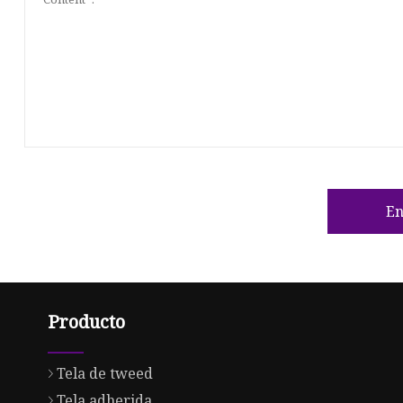
En
Producto
Tela de tweed
Tela adherida