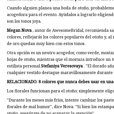
Cuando alguien planea una boda de otoño, probableme
acogedora para el evento. Ayúdalos a lograrlo eligien
son los tonos joya.
Megan Nova
, autor de AwesomeBridal, recomienda sal
colores, reflejarás los colores populares del otoño y, a
de oro quedan muy bien con estos tonos.
Otra opción es un neutro acogedor, como verde, mostaz
hojas de otoño, mientras que el mostaza introduce un to
estilista personal.
Stefaniya Veresovaya
. "El dorado añ
cualquier vestido destaque maravillosamente durante l
RELACIONADO: 8 colores que nunca debes usar en una b
Los florales funcionan para el otoño; simplemente elig
"Durante los meses más fríos, intente cambiar los paste
florales de mal humor", dice Nova. "Si bien los estam
otoño, asegúrate de no acaparar la atención".